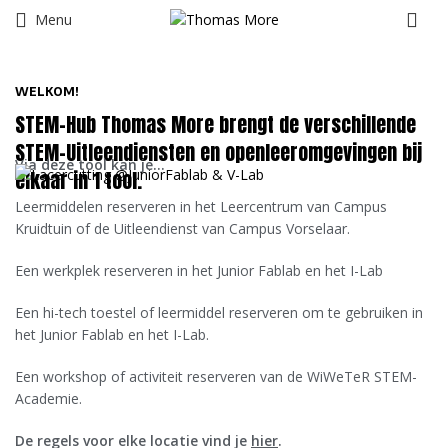
Menu
WELKOM!
STEM-Hub Thomas More brengt de verschillende
STEM-Uitleendiensten en openleeromgevingen bij
Via deze tool kan je…
elkaar in 1 tool.
Leermiddelen reserveren in het Leercentrum van Campus
Kruidtuin of de Uitleendienst van Campus Vorselaar.
Een werkplek reserveren in het Junior Fablab en het I-Lab
Een hi-tech toestel of leermiddel reserveren om te gebruiken in
het Junior Fablab en het I-Lab.
Een workshop of activiteit reserveren van de WiWeTeR STEM-
Academie.
De regels voor elke locatie vind je
hier
.